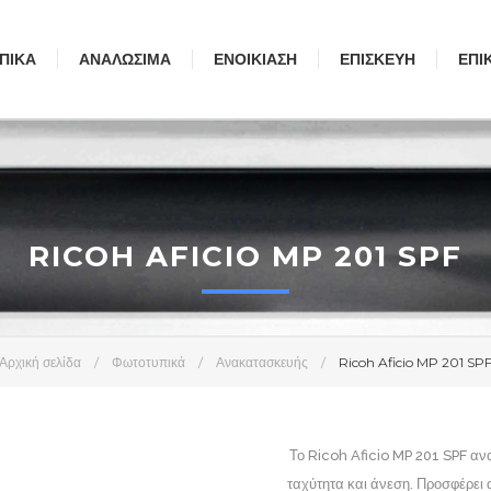
ΠΙΚΆ
ΑΝΑΛΏΣΙΜΑ
ΕΝΟΙΚΊΑΣΗ
ΕΠΙΣΚΕΥΉ
ΕΠΙ
RICOH AFICIO MP 201 SPF
Αρχική σελίδα
/
Φωτοτυπικά
/
Ανακατασκευής
/
Ricoh Aficio MP 201 SP
Το Ricoh Aficio MP 201 SPF ανα
ταχύτητα και άνεση. Προσφέρει 