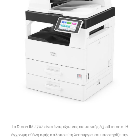
Το Ricoh IM 2702 είναι ένας έξυπνος εκτυπωτής A3 all in one. Η
έγχρωμη οθόνη αφής απλοποιεί τη λειτουργία και υποστηρίζει την