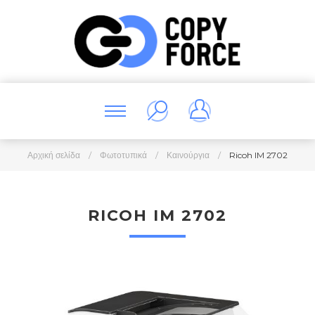
Αρχική σελίδα
/
Φωτοτυπικά
/
Καινούργια
/
Ricoh IM 2702
RICOH IM 2702