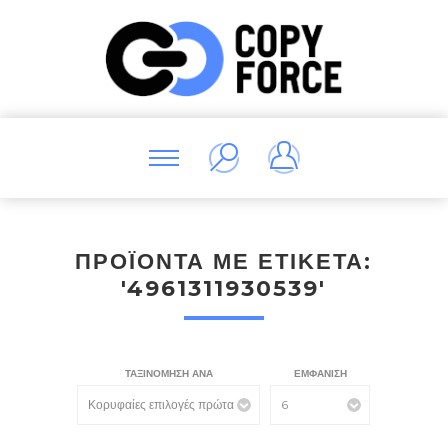
ΠΡΟΪΌΝΤΑ ΜΕ ΕΤΙΚΈΤΑ:
'4961311930539'
ΤΑΞΙΝΌΜΗΣΗ ΑΝΆ
ΕΜΦΆΝΙΣΗ